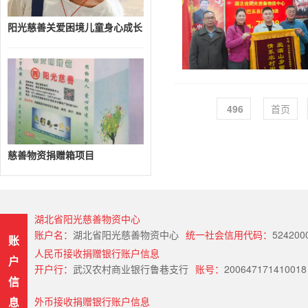
阳光慈善关爱困境儿童身心成长
496
首页
慈善物资捐赠箱项目
湖北省阳光慈善物资中心
账户名：
湖北省阳光慈善物资中心
统一社会信用代码：
524200
账
人民币接收捐赠银行账户信息
户
开户行：
武汉农村商业银行鲁巷支行
账号：
200647171410018
信
息
外币接收捐赠银行账户信息